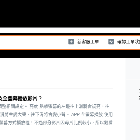
新客服工單
確認工單狀
量及全螢幕播放影片？
整相關設定。 亮度 點擊螢幕的左邊往上滑將會調亮，往
滑將會變大聲，往下滑將會變小聲。 APP 全螢幕播放 使用
是以全螢幕方式播放喔！不過部分影片因母片比例較小，所以觀看